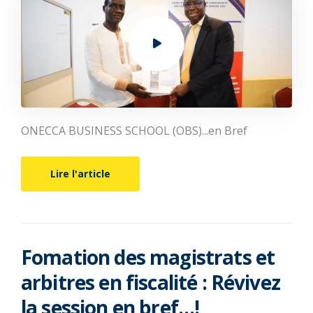
ONECCA BUSINESS SCHOOL (OBS)...en Bref
Lire l'article
Fomation des magistrats et
arbitres en fiscalité : Révivez
la session en bref…!