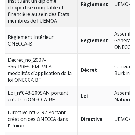
instituant un diplôme
Règlement
UEMOA
d'expertise comptable et
financière au sein des Etats
membres de l'UEMOA
Assembl
Règlement Intérieur
Règlement
Générale
ONECCA-BF
ONECCA
Decret_no_2007-
366_PRES_PM_MFB
Gouvern
Décret
modalités d'application de la
Burkina 
loi ONECCA BF
Loi_n°048-2005AN portant
Assembl
Loi
création ONECCA-BF
National
Directive n°02_97 Portant
création des ONECCA dans
Directive
UEMOA
l'Union