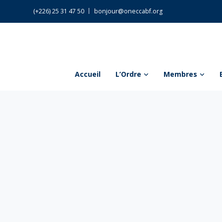
(+226) 25 31 47 50
bonjour@oneccabf.org
Accueil
L’Ordre
Membres