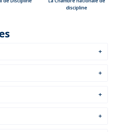
l de Discipline
La Chambre nationale de
discipline
es