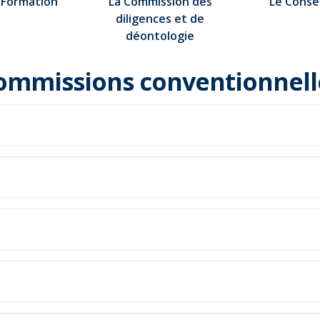
 Formation
La Commission des
Le Consei
diligences et de
déontologie
ommissions conventionnell