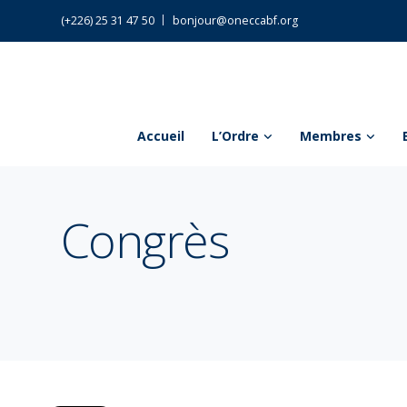
(+226) 25 31 47 50
bonjour@oneccabf.org
Accueil
L’Ordre
Membres
Congrès