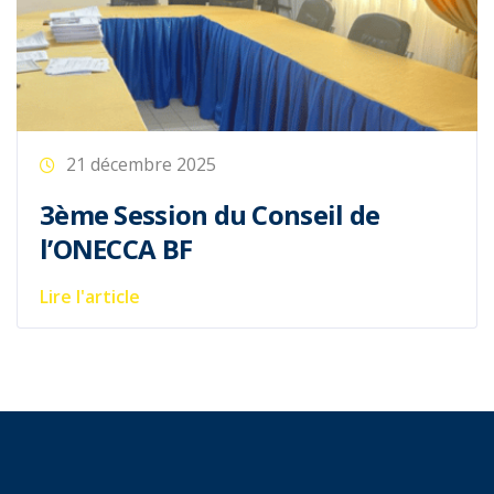
Lire l'article
L’Ordre
Accueil
L’Ordre
Devenir expert comptable
Membres
Contact
Documents téléchargeables