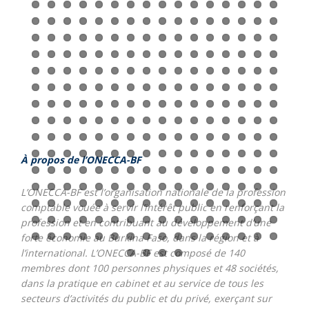
L’O
NECCA-BF est l’organisation nationale de la profession
comptable vouée à servir l’intérêt public en renforçant la
profession et en contribuant au développement d’une
forte économie au Burkina Faso, dans la région et à
l’international. L’ONECCA-BF est composé de 140
membres dont 100 personnes physiques et 48 sociétés,
dans la pratique en cabinet et au service de tous les
secteurs d’activités du public et du privé, exerçant sur
tout le territoire national et à l’étranger. L’ONECCA-BF est
membre de l’ABWA, de la PAFA, de la FIDEF et membre
associé de l’IFAC.
communications@oneccabf.org
Tags:
Activités
AGO
Bugétaire
session