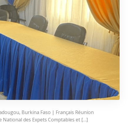
dougou, Burkina Faso | Français Réunion
re National des Expets Comptables et […]