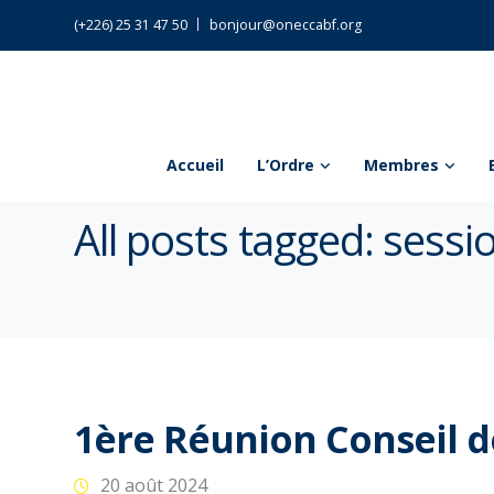
(+226) 25 31 47 50
bonjour@oneccabf.org
Accueil
L’Ordre
Membres
All posts tagged: sessi
1ère Réunion Conseil d
20 août 2024