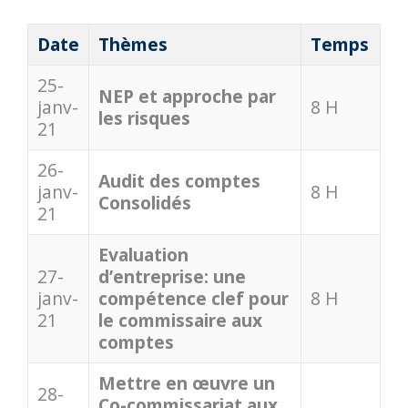
Date
Thèmes
Temps
25-
NEP et approche par
janv-
8 H
les risques
21
26-
Audit des comptes
janv-
8 H
Consolidés
21
Evaluation
27-
d’entreprise: une
janv-
compétence clef pour
8 H
21
le commissaire aux
comptes
Mettre en œuvre un
28-
Co-commissariat aux