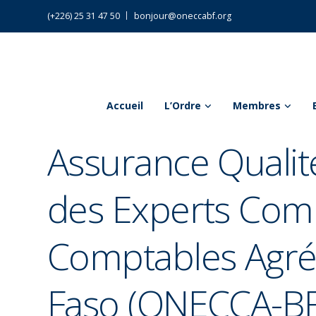
(+226) 25 31 47 50
bonjour@oneccabf.org
Accueil
L’Ordre
Membres
Assurance Qualité
des Experts Comp
Comptables Agré
Faso (ONECCA-BF