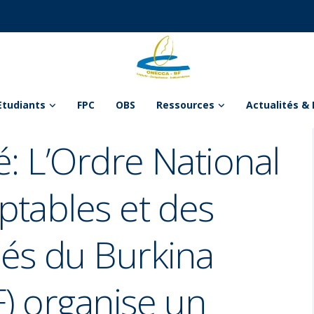
Etudiants
FPC
OBS
Ressources
Actualités & 
: L’Ordre National
tables et des
és du Burkina
) organise un