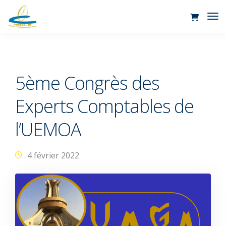
Tog
Nav
5ème Congrès des
Experts Comptables de
l’UEMOA
4 février 2022